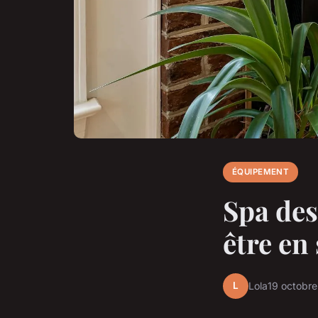
ÉQUIPEMENT
Spa des
être en
L
Lola
19 octobr