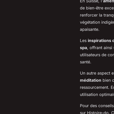
En Suisse, l'
amén
de bien-être exce
renforcer la tranq
végétation indigè
apaisante.
Les
inspirations 
spa
, offrant ain
utilisateurs de co
santé.
Un autre aspect e
méditation
bien c
ressourcement. En
utilisation optima
Pour des conseils
sur Histoire-do. 