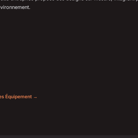
nvironnement.
cles Équipement →