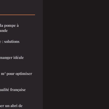
 la pompe à
rande
 : solutions
 manger idéale
0 m² pour optimiser
ualité française
ner un abri de