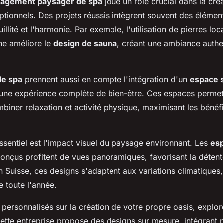
agement paysager de spa
joue un rôle crucial dans la cré
ptionnels. Des projets réussis intègrent souvent des élémen
uillité et l'harmonie. Par exemple, l'utilisation de pierres loc
ne améliore le
design de sauna
, créant une ambiance authe
de spa
prennent aussi en compte l'intégration d'un
espace s
si une expérience complète de bien-être. Ces espaces permet
mbiner relaxation et activité physique, maximisant les bénéf
ssentiel est l'impact visuel du paysage environnant. Les
es
onçus profitent de vues panoramiques, favorisant la détente
 Suisse, ces designs s'adaptent aux variations climatiques,
le toute l'année.
 personnalisés sur la création de votre propre oasis, explor
Cette entreprise propose des designs sur mesure, intégrant 