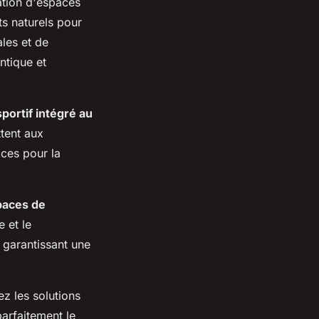
ation d'espaces
ts naturels pour
ales et de
ntique et
portif intégré au
tent aux
ices pour la
paces de
 et le
 garantissant une
ez les solutions
parfaitement le