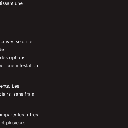
tissant une
catives selon le
de
 des options
ur une infestation
n.
ients. Les
lairs, sans frais
comparer les offres
nt plusieurs