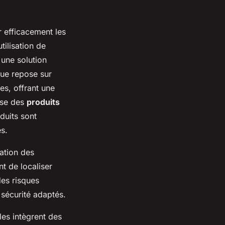
 efficacement les
tilisation de
 une solution
que repose sur
es, offrant une
ise des
produits
duits sont
s.
nation des
t de localiser
des risques
 sécurité adaptés.
les intègrent des