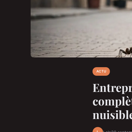
ACTU
Entrepri
complèt
nuisibl