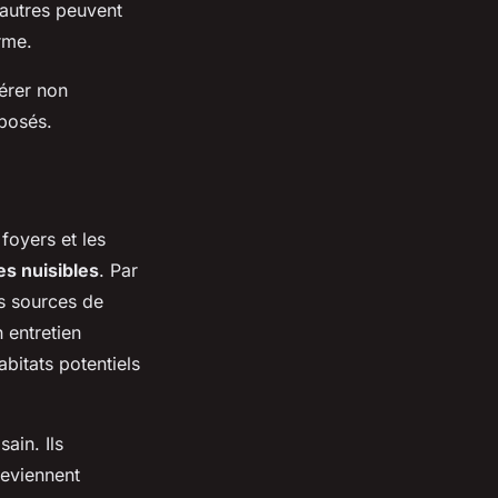
D'autres peuvent
rme.
dérer non
oposés.
 foyers et les
es nuisibles
. Par
es sources de
n entretien
abitats potentiels
ain. Ils
deviennent