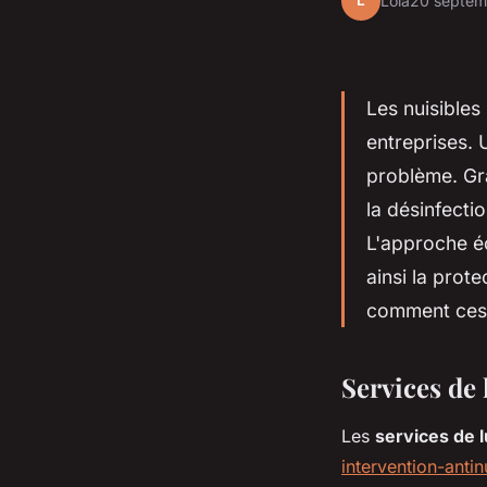
L
Lola
20 septem
Les nuisibles
entreprises. 
problème. Grâ
la désinfecti
L'approche éc
ainsi la prot
comment ces e
Services de 
Les
services de l
intervention-antinu