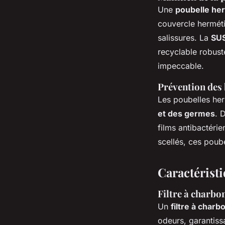
Une
poubelle he
couvercle herméti
salissures. La
SUS
recyclable robust
impeccable.
Prévention des 
Les poubelles her
et des germes
. 
films antibactérie
scellés, ces poube
Caractérist
Filtre à charbo
Un
filtre à charbo
odeurs, garantiss