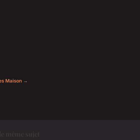
cles Maison →
le même sujet