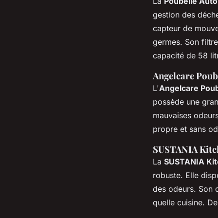
La
Poubelle Aut
gestion des déche
capteur de mouvem
germes. Son filtr
capacité de 58 lit
Angelcare Poub
L'
Angelcare Poub
possède une grand
mauvaises odeurs 
propre et sans od
SUSTANIA Kitc
La
SUSTANIA Kit
robuste. Elle dis
des odeurs. Son d
quelle cuisine. De