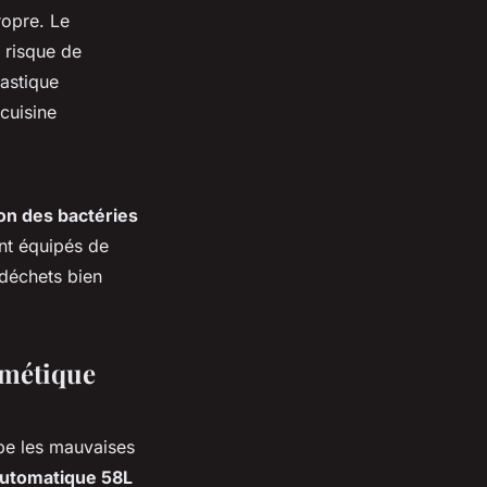
ropre. Le
 risque de
astique
cuisine
on des bactéries
t équipés de
 déchets bien
rmétique
rbe les mauvaises
Automatique 58L