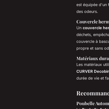
est équipée d'un f
des odeurs.
Couvercle hermé
Un
couvercle he
déchets, empêcha
couvercle à bascu
propre et sans od
Matériaux durab
Les matériaux uti
CURVER Decobi
durée de vie et fac
Recommanda
Poubelle Autom