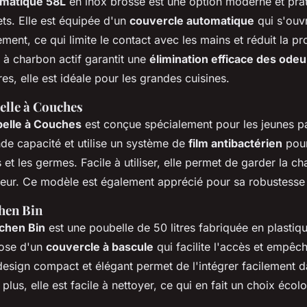
omatique 58L
en inox brossé est une option moderne et prat
ts. Elle est équipée d'un
couvercle automatique
qui s'ouv
ent, ce qui limite le contact avec les mains et réduit la p
e à charbon actif garantit une
élimination efficace des odeu
res, elle est idéale pour les grandes cuisines.
elle à Couches
elle à Couches
est conçue spécialement pour les jeunes pa
e capacité et utilise un système de
film antibactérien
pour
et les germes. Facile à utiliser, elle permet de garder la 
eur. Ce modèle est également apprécié pour sa robustesse e
hen Bin
chen Bin
est une poubelle de 50 litres fabriquée en plastiq
pose d'un
couvercle à bascule
qui facilite l'accès et empêc
esign compact et élégant permet de l'intégrer facilement 
 plus, elle est facile à nettoyer, ce qui en fait un choix écol