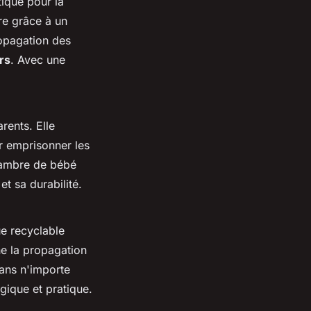
ique pour la
re grâce à un
ropagation des
rs
. Avec une
rents. Elle
 emprisonner les
chambre de bébé
t sa durabilité.
ue recyclable
he la propagation
dans n'importe
ogique et pratique.